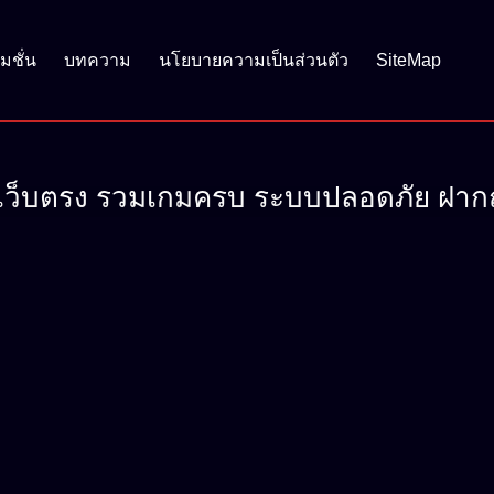
มชั่น
บทความ
นโยบายความเป็นส่วนตัว
SiteMap
 เว็บตรง รวมเกมครบ ระบบปลอดภัย ฝาก