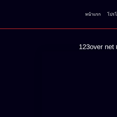
Skip
to
หน้าแรก
โปรโ
content
123over net