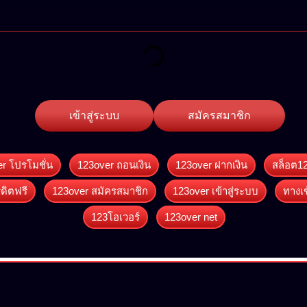
เข้าสู่ระบบ
สมัครสมาชิก
r โปรโมชั่น
123over ถอนเงิน
123over ฝากเงิน
สล็อต1
ดิตฟรี
123over สมัครสมาชิก
123over เข้าสู่ระบบ
ทางเข
123โอเวอร์
123over net