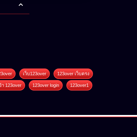
23over
เว็บ123over
123over เว็บตรง
้า 123over
123over login
123over1