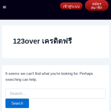
Search
Skip
สมัคร
เข้าสู่ระบบ
for:
สมาชิก
to
content
โปรโมชั่น
นโยบายความเป็นส่วนตัว
123over เครดิตฟรี
It seems we can’t find what you’re looking for. Perhaps
searching can help.